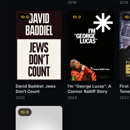
2016
2019
10.0
10.0
10
David Baddiel: Jews
I'm "George Lucas": A
First
Don't Count
Connor Ratliff Story
Tone
2022
2024
2023
10.0