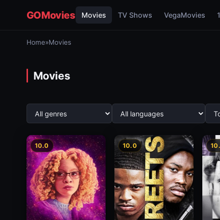
GOMovies
Movies
TV Shows
VegaMovies
Home
»
Movies
Movies
10.0
10.0
10