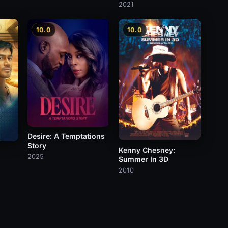
the Iconic Broadway
2021
Score
10.0
10.0
Desire: A Temptations
Story
Kenny Chesney:
2025
Summer In 3D
2010