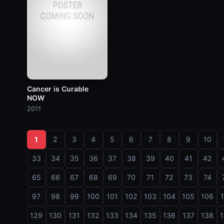
Cancer is Curable
NOW
2011
1
2
3
4
5
6
7
8
9
10
33
34
35
36
37
38
39
40
41
42
65
66
67
68
69
70
71
72
73
74
97
98
99
100
101
102
103
104
105
106
129
130
131
132
133
134
135
136
137
138