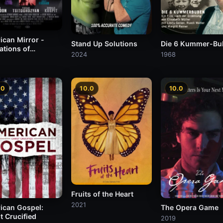
ican Mirror -
Stand Up Solutions
Die 6 Kummer-Bu
ations of
2024
1968
rtality
.0
10.0
10.0
Fruits of the Heart
2021
ican Gospel:
The Opera Game
t Crucified
2019