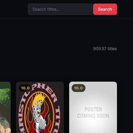
Search
90537 titles
10.0
10.0