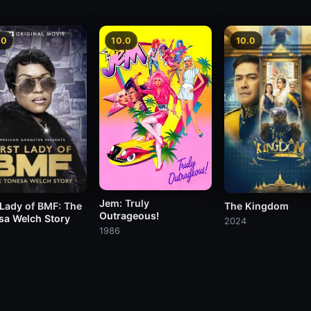
.0
10.0
10.0
Jem: Truly
 Lady of BMF: The
The Kingdom
Outrageous!
sa Welch Story
2024
1986