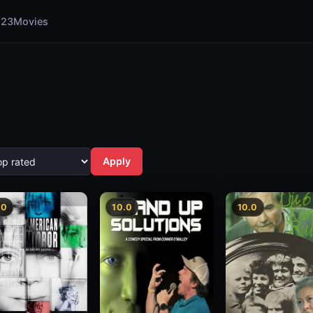
123Movies
Apply
.0
10.0
10.0