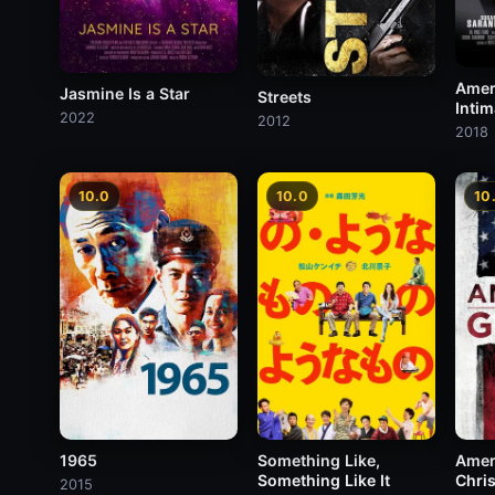
Amer
Jasmine Is a Star
Streets
Intim
2022
2012
Immo
2018
10.0
10.0
10
1965
Something Like,
Amer
Something Like It
Chris
2015