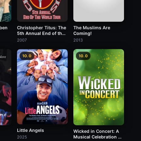
ben
Christopher Titus: The
The Muslims Are
5th Annual End of the
Coming!
World Tour
2007
2013
10.0
10.0
Little Angels
Wicked in Concert: A
Musical Celebration of
2025