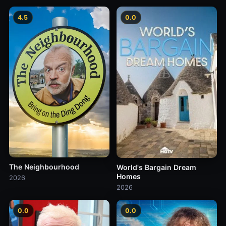
4.5
0.0
The Neighbourhood
World's Bargain Dream
Homes
2026
2026
0.0
0.0