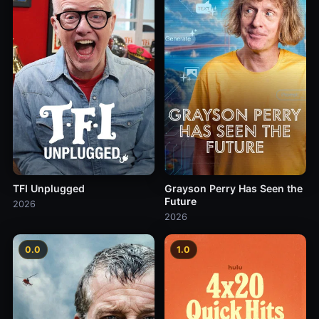
TFI Unplugged
Grayson Perry Has Seen the
Future
2026
2026
0.0
1.0