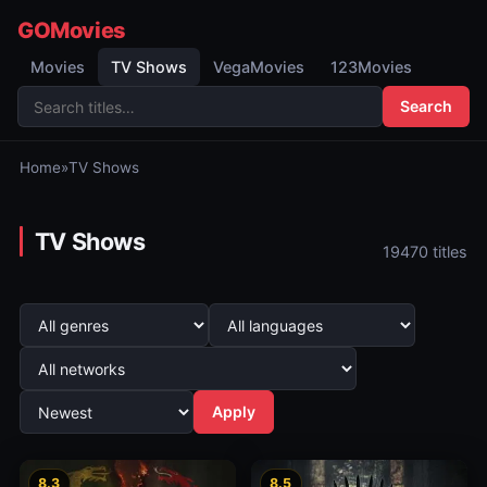
GOMovies
Movies
TV Shows
VegaMovies
123Movies
Search
Home
»
TV Shows
TV Shows
19470 titles
Apply
8.3
8.5